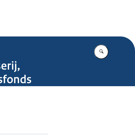
.nl
Vul in wat u z
rij,
sfonds