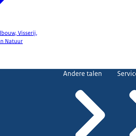
bouw, Visserij,
en Natuur
Andere talen
Servic