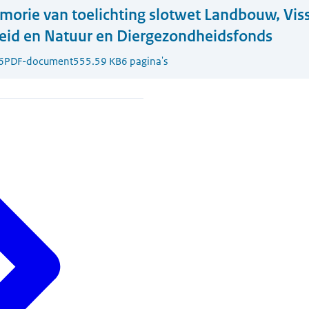
orie van toelichting slotwet Landbouw, Viss
eid en Natuur en Diergezondheidsfonds
6
PDF-document
555.59 KB
6 pagina's