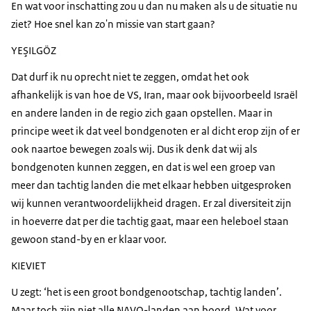
En wat voor inschatting zou u dan nu maken als u de situatie nu
ziet? Hoe snel kan zo'n missie van start gaan?
YEŞILGÖZ
Dat durf ik nu oprecht niet te zeggen, omdat het ook
afhankelijk is van hoe de VS, Iran, maar ook bijvoorbeeld Israël
en andere landen in de regio zich gaan opstellen. Maar in
principe weet ik dat veel bondgenoten er al dicht erop zijn of er
ook naartoe bewegen zoals wij. Dus ik denk dat wij als
bondgenoten kunnen zeggen, en dat is wel een groep van
meer dan tachtig landen die met elkaar hebben uitgesproken
wij kunnen verantwoordelijkheid dragen. Er zal diversiteit zijn
in hoeverre dat per die tachtig gaat, maar een heleboel staan
gewoon stand-by en er klaar voor.
KIEVIET
U zegt: ‘het is een groot bondgenootschap, tachtig landen’.
Maar toch zijn niet alle NAVO-landen aan boord. Wat voor