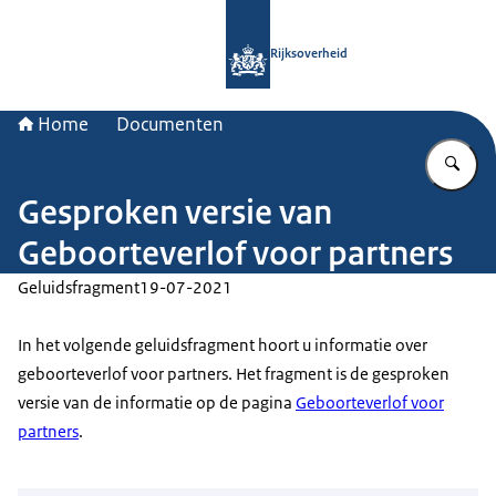
Naar de homepage van Rijksoverheid
Rijksoverheid
Home
Documenten
Vu
Gesproken versie van
Geboorteverlof voor partners
Geluidsfragment
19-07-2021
In het volgende geluidsfragment hoort u informatie over
geboorteverlof voor partners. Het fragment is de gesproken
versie van de informatie op de pagina
Geboorteverlof voor
partners
.