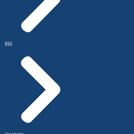
RSS
Vacatures