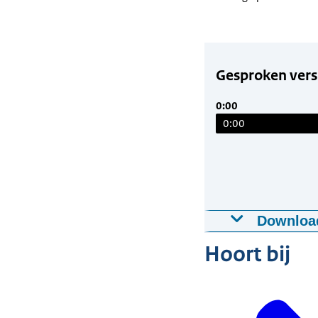
Gesproken versi
0:00
0:00
Downloa
Gesproken ve
Hoort bij
22-09-2022
03:
Download