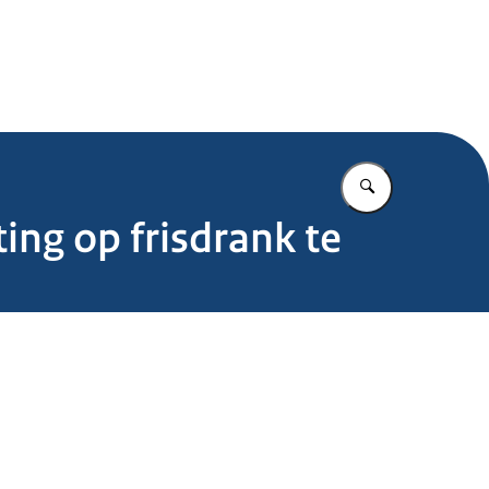
.nl
Vul in wat u z
ing op frisdrank te