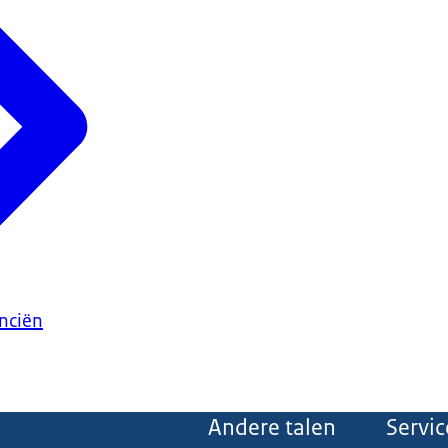
anciën
Andere talen
Servic