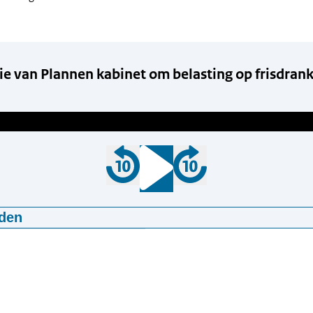
e van Plannen kabinet om belasting op frisdran
den
rsie van Plannen kabinet om belasting op frisdrank te verh
30
mp3
1,68 MB