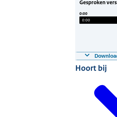
Gesproken vers
0:00
0:00
Downloa
Gesproken ve
Hoort bij
23-07-2024
03:
Download