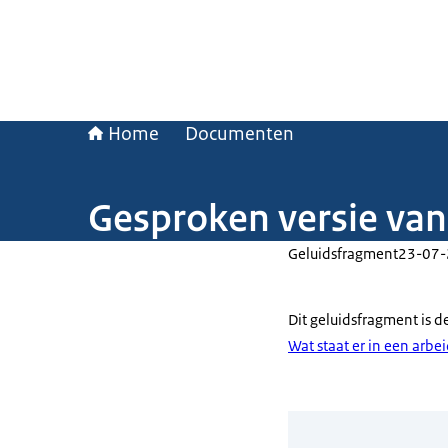
Home
Documenten
Gesproken versie van
Geluidsfragment
23-07
Dit geluidsfragment is 
Wat staat er in een arb