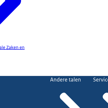
iale Zaken en
Andere talen
Servic