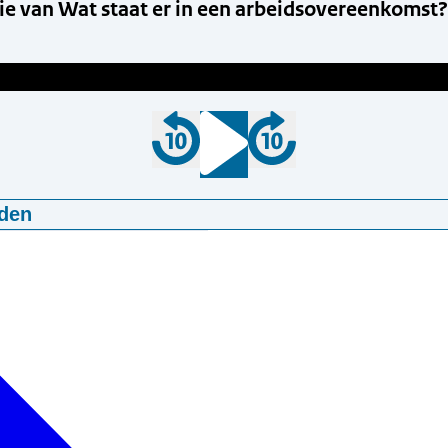
ie van Wat staat er in een arbeidsovereenkomst?
den
rsie van Wat staat er in een arbeidsovereenkomst?
47
mp3
3,5 MB