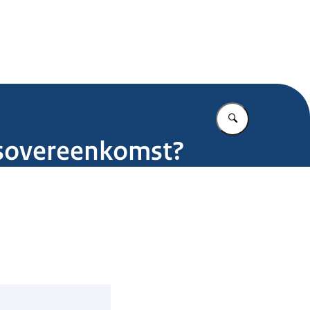
.nl
Vul in wat u z
idsovereenkomst?