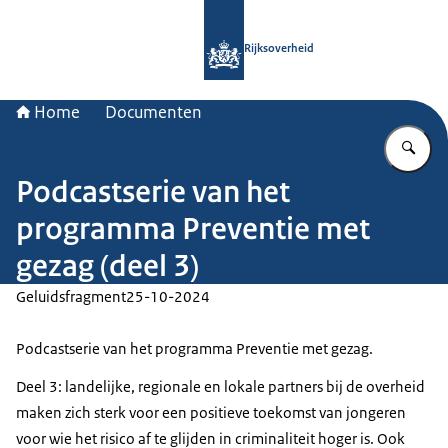
Naar de homepage van Rijksoverheid
Rijksoverheid
Home
Documenten
Vu
Podcastserie van het
programma Preventie met
gezag (deel 3)
Geluidsfragment
25-10-2024
Podcastserie van het programma Preventie met gezag.
Deel 3: landelijke, regionale en lokale partners bij de overheid
maken zich sterk voor een positieve toekomst van jongeren
voor wie het risico af te glijden in criminaliteit hoger is. Ook