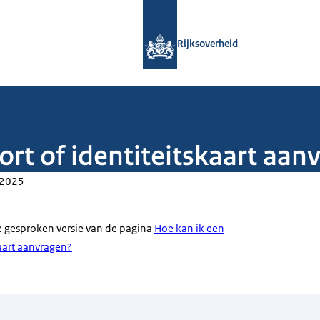
Naar de homepage van Rijksoverheid
Rijksoverheid
rt of identiteitskaart aan
-2025
de gesproken versie van de pagina
Hoe kan ik een
kaart aanvragen?