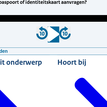
paspoort of identiteitskaart aanvragen?
den
n paspoort of identiteitskaart aanvragen?
dit onderwerp
Hoort bij
9
mp3
5,59 MB