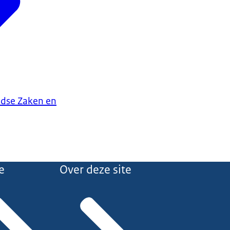
ndse Zaken en
e
Over deze site