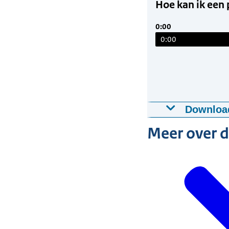
Hoe kan ik een 
0:00
0:00
Downloa
Hoe kan ik ee
Meer over 
14-03-2025
5:4
Download