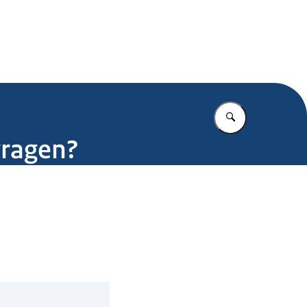
.nl
Vul in wat u z
vragen?