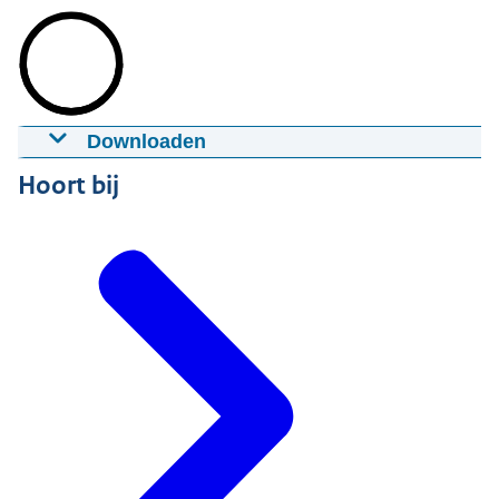
Downloaden
Deel 3: De positieve keerzijde van risico’s
Hoort bij
02-02-2015
05:15
mp4
Groot formaat: 195 MB
Download
Ondertiteling
srt
Download