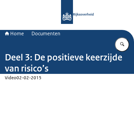
Naar de homepage van Rijksoverheid
Rijksoverheid
Home
Documenten
Vu
Deel 3: De positieve keerzijde
van risico’s
Video
02-02-2015