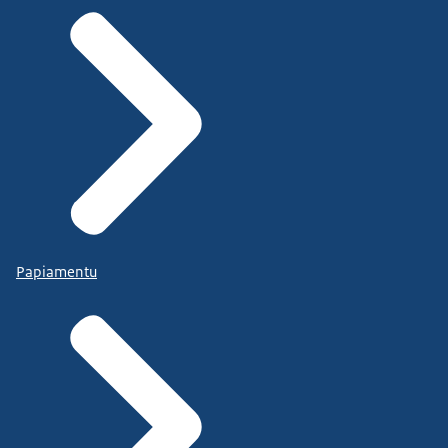
de uitstoot van stikstof en broeikasgassen.
Zo zorgen we dat elk uniek gebied in Nederland
gezonder, aantrekkelijker en veiliger wordt en
blijft.
Wil je meer weten over de aanpak?
Ga naar onslevendlandschap.nl
Tekst in beeld:
Wil je meer weten over de aanpak?
Ga naar onslevendlandschap.nl
Papiamentu