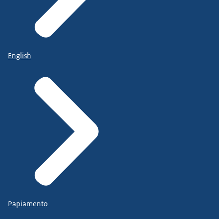
En voor ieder uniek gebied bepalen hoe we het
beste de bodem, natuur en waterkwaliteit kunnen
herstellen.
Hierbij zullen we soms lastige keuzes moeten
English
maken om alle activiteiten te laten passen in een
gebied.
Daarom gaat de overheid met lokale experts,
bewoners, ondernemers en organisaties in kaart
brengen wat ons te doen staat.
Samen maken zij plannen die passen bij de
eigenschappen, kenmerken en inwoners van een
gebied.
Want de situatie in de kustgebieden is anders dan
op de Veluwe.
Samen herstellen we de natuur en maken we de
bodem weer gezond.
Papiamento
We verbeteren de waterkwaliteit en verminderen