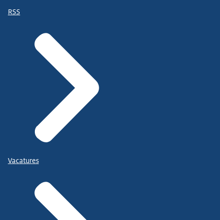
RSS
Vacatures