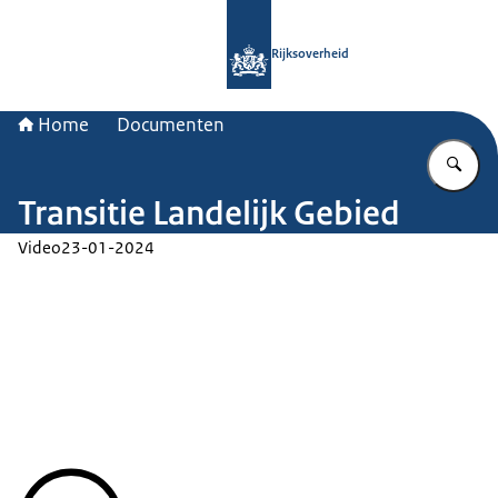
Naar de homepage van Rijksoverheid
Rijksoverheid
Home
Documenten
Vu
Transitie Landelijk Gebied
Video
23-01-2024