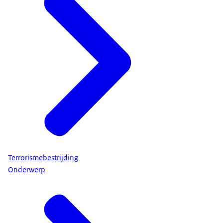
De NL-Alert App heeft extra functies voor mensen
die doof of slechthorend zijn.
• U kunt op een kaart zien waar de NL-Alert
plaatsvindt
• U kunt de NL-Alerts tot zeven dagen in de app
teruglezen.
• De app geeft flitsmeldingen bij een NL-Alert. U
moet flitsmeldingen wel ingesteld hebben op uw
mobiele telefoon.
U kunt de app downloaden via de Google Play
Store en Apple App Store.
Terrorismebestrijding
Ontvangst NL-Alert
Onderwerp
De meeste mobiele telefoons zijn automatisch
ingesteld om NL-Alert te ontvangen. Kijk in de
handleiding of op de website van Apple of
Samsung hoe u dat doet. Op toestellen zonder