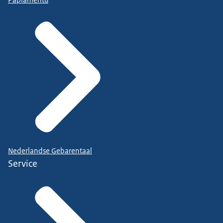
Papiamentu
Nederlandse Gebarentaal
https://www.denkvooruit.nl/bereid-je-voor/zo-
Service
krijg-je-een-waarschuwing/jouw-veiligheidsregio
Dit was informatie van de Rijksoverheid. Meer
informatie vindt u op: