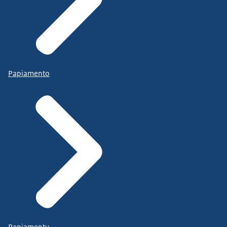
https://www.nl-alert.nl/
.
Informatie over ernstige incidenten
Is er in uw omgeving een ramp of noodsituatie?
Papiamento
Raadpleeg uw regionale omroep of gemeente
voor meer informatie. Of kijk op de website van de
veiligheidsregio waar u dan bent, via