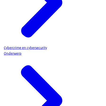
• Klopt het niet of twijfel je nog steeds? Klik weg!
• Ben je toch nieuwsgierig? Neem dan op een
andere manier contact op met degene die het
bericht heeft gestuurd. Bijvoorbeeld via het jou
bekende telefoonnummer of e-mailadres.
• Je kunt ook altijd de link checken, bijvoorbeeld
op
Cybercrime en cybersecurity
Onderwerp