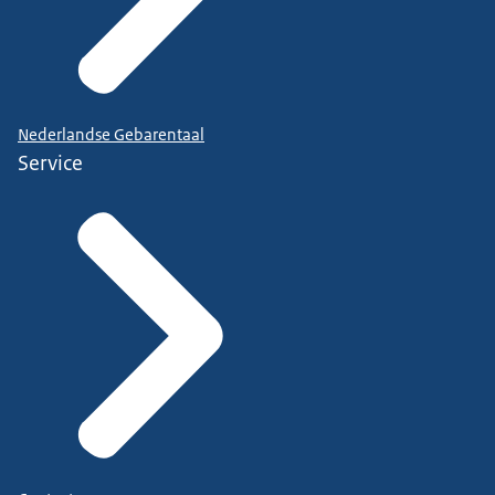
manier. Hoe je een veilige kopie maakt dat vind je
hier.
• Gebruik een toegangscode voor je telefoon en
zet de mogelijkheid ‘Vind mijn apparaat’ aan voor
het geval je je telefoon, tablet of laptop verliest.
Nederlandse Gebarentaal
Service
Lukt het niet?
Lukt het niet alleen? Je kan bellen met de