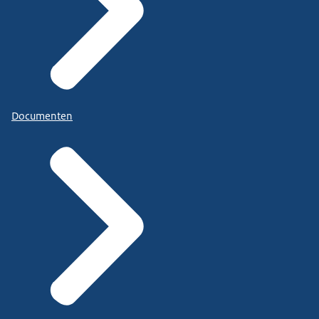
cybercriminaliteit kun je ook online aangifte doen.
Je kunt cybercrime ook melden op
Documenten