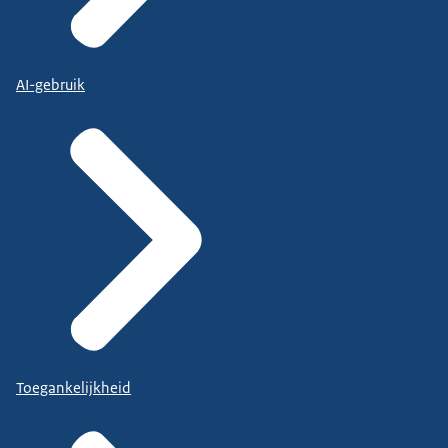
AI-gebruik
Toegankelijkheid