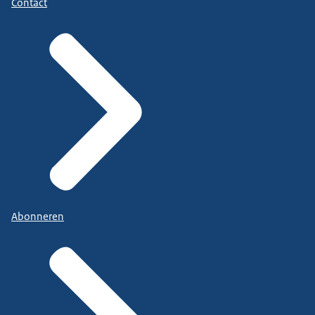
Contact
DigiHulplijn
. Zij kunnen je helpen met het instellen
van inloggen in twee stappen en andere vragen.
Abonneren
Bel de DigiHulplijn 0800 1508.
Toch slachtoffer geworden?
Ben je toch slachtoffer van cybercriminaliteit? Doe
dan aangifte bij de politie via 0900-8844 of op
een politiebureau. Van een aantal vormen van