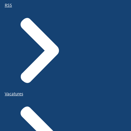
RSS
fraudehelpdesk.nl
of telefonisch via 088-
7867372. Ze bieden advies en ondersteuning bij
de aangifte bij de politie en andere betrokken
organisaties bijvoorbeeld je bank. De
Fraudehelpdesk geeft informatie en advies om je
te helpen voorkomen dat je (opnieuw) slachtoffer
wordt van cybercrime
Vacatures
Wat doet de overheid?
• Politie en justitie hebben de afgelopen jaren
extra geïnvesteerd in capaciteit voor een betere
aanpak van cybercrime.