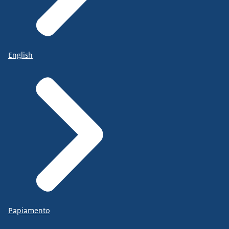
laatjenietinterneppen.nl
.
Bescherm je zelf
• Let altijd goed op welke informatie je online
English
deelt en met wie. Controleer bij al je accounts je
instellingen en geef nooit je inloggegevens aan
anderen.
• Deel je wachtwoord niet met anderen en
gebruik voor iedere website een ander
wachtwoord.
• Gebruik een wachtwoordmanager om je
wachtwoorden op te slaan en bij voorkeur een die
sterke wachtwoorden kan aanmaken.
• Zorg ervoor dat je je gegevens goed beschermt.
Stel waar dat kan een extra beveiligingsmaatregel
Papiamento
in. Bijvoorbeeld inloggen in twee stappen om je
accounts nog beter te beveiligen. Stel inloggen in