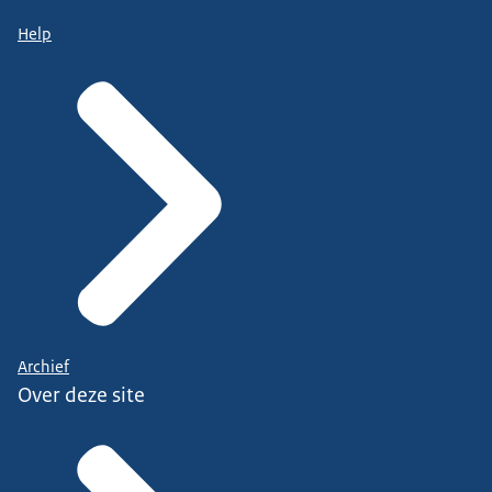
interneppen', 'Dubbel beveiligd is dubbel zo veilig',
en 'Doe je updates'.
Help
Archief
Over deze site