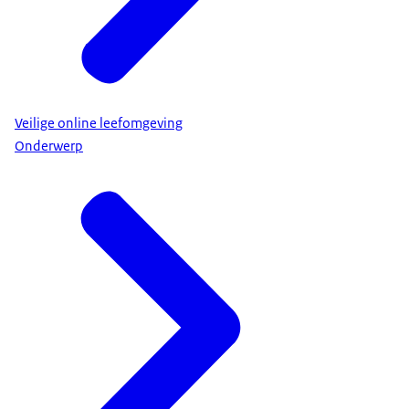
Veilige online leefomgeving
Onderwerp
checkjelinkje.nl
.
• Meer tips vind je op