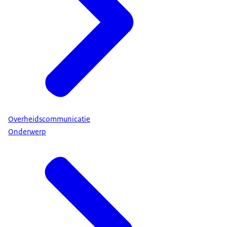
gegevens te stelen of om je op te lichten. Een
bericht of een mail komt lijkt van iemand die je
vertrouwt. Zoals een vriend, een medewerker van
een winkel met een mooie aanbieding of zelfs van
je bank. Door de slimme manieren van online
misleiding, kan het iedereen overkomen. Ook jou.
Denk vooruit
Check de wie jou het bericht heeft gestuurd.
Overheidscommunicatie
• Als je een link van een website krijgt die je niet
Onderwerp
vertrouwt, nooit direct klikken.
• Check eerst het e-mailadres of telefoonnummer
van de afzender.
• Je herkent een vals e-mailadres door vreemde
tekens of een naam die afwijkt van een bekend e-
mailadres. Of het is een heel vreemd en
ongeloofwaardig e-mailadres.