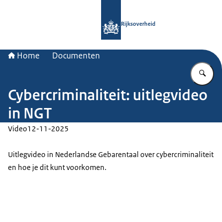
Naar de homepage van Rijksoverheid
Rijksoverheid
Home
Documenten
Vu
Cybercriminaliteit: uitlegvideo
in NGT
Video
12-11-2025
Uitlegvideo in Nederlandse Gebarentaal over cybercriminaliteit
en hoe je dit kunt voorkomen.