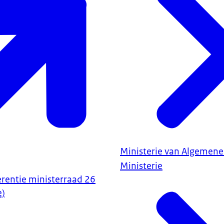
ren, loopt vast. Boeren zitten in onzekerheid. En onze natuur staat s
 wordt geraakt. Omdat echte keuzes te lang zijn uitgesteld. Daarom 
grijke doorbraak. Niet voor één sector, maar voor heel Nederland. H
n pakket aan maatregelen waarmee we Nederland weer in beweging 
rspectief krijgen. Zodat de natuur zich kan herstellen. Zodat we w
 ook eerlijk over zijn. Dit vraagt iets van ons allemaal. In de eerste p
tor. Ik heb daar de afgelopen periode ook veel over gesproken met d
oals de jonge boeren. Maar het zijn niet alleen de boeren van wie we
oren, zoals de industrie en verkeer, van supermarkt tot veevoerbedrij
jkheid moeten nemen. Want alleen als iedereen meedoet, krijgt Ne
 voor boeren. Ruimte voor woningen. Ruimte voor ondernemers. En r
anning meer dan waard. En ja, we vragen veel. Daarom gaan de maa
Ministerie van Algemene
nciële middelen. We investeren in totaal 20 miljard om voor boeren
Ministerie
slag mogelijk te maken. Makkelijk is het niet. Maar de prijs van no
erentie ministerraad 26
hoger. Daarom kiezen we nu duidelijke keuzes. De meest betrokken 
e)
en uitgebreide toelichting geven. Ik hou het daarom hierbij. Ik vind 
t we vandaag niet bij nul beginnen. Provincies, gemeenten en wat
l aan de slag met goede oplossingen. We bouwen voort op de energie