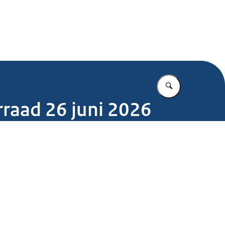
.nl
Vul in wat u z
rraad 26 juni 2026