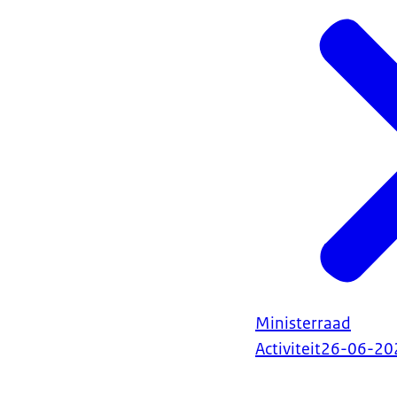
moeten we ons a
genoeg water e
je omgeving di
woonzorgcentru
om de bewoners
kijken. Als we
we elkaar door
Veteranendag z
De gemeente De
programmaonderd
alle veteranen
trots zijn op 
vooral voor zor
Ministerraad
Activiteit
26-06-20