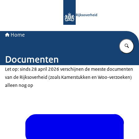
Naar de homepage van Rijksoverheid
Rijksoverheid
Home
Vu
Documenten
Let op: sinds 28 april 2026 verschijnen de meeste documenten
van de Rijksoverheid (zoals Kamerstukken en Woo-verzoeken)
alleen nog op