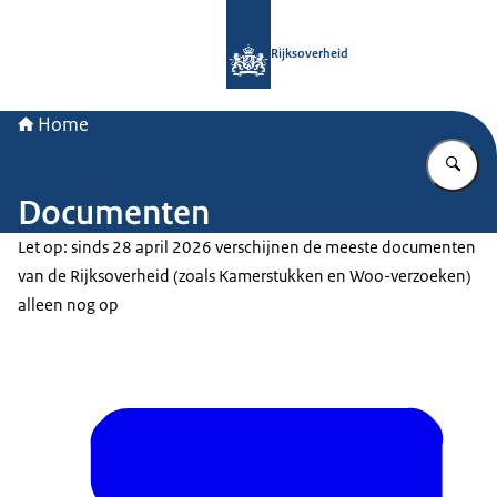
Naar de homepage van Rijksoverheid
Rijksoverheid
Home
Vu
Documenten
Let op: sinds 28 april 2026 verschijnen de meeste documenten
van de Rijksoverheid (zoals Kamerstukken en Woo-verzoeken)
alleen nog op