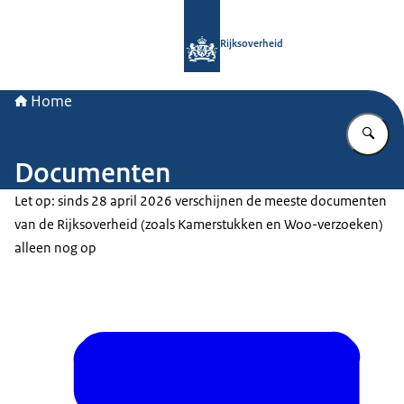
Naar de homepage van Rijksoverheid
Rijksoverheid
Home
Vu
Documenten
Let op: sinds 28 april 2026 verschijnen de meeste documenten
van de Rijksoverheid (zoals Kamerstukken en Woo-verzoeken)
alleen nog op