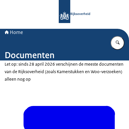
Naar de homepage van Rijksoverheid
Rijksoverheid
Home
Vu
Documenten
Let op: sinds 28 april 2026 verschijnen de meeste documenten
van de Rijksoverheid (zoals Kamerstukken en Woo-verzoeken)
alleen nog op