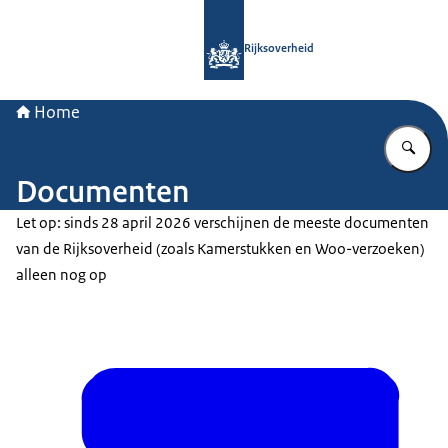
Naar de homepage van Rijksoverheid
Rijksoverheid
Home
Vu
Documenten
Let op: sinds 28 april 2026 verschijnen de meeste documenten
van de Rijksoverheid (zoals Kamerstukken en Woo-verzoeken)
alleen nog op