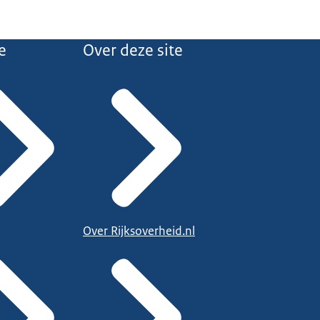
e
Over deze site
Over Rijksoverheid.nl