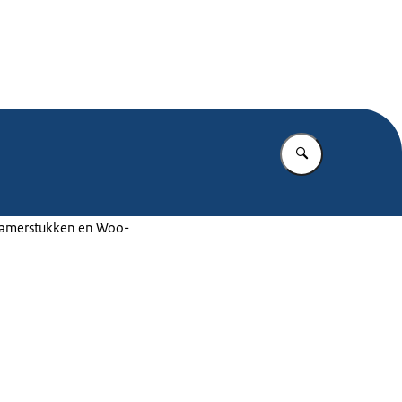
.nl
Vul in wat u z
 Kamerstukken en Woo-