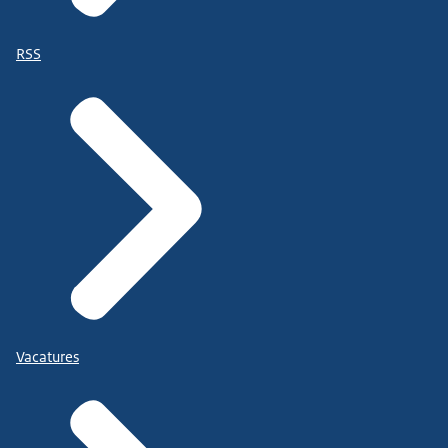
RSS
Vacatures