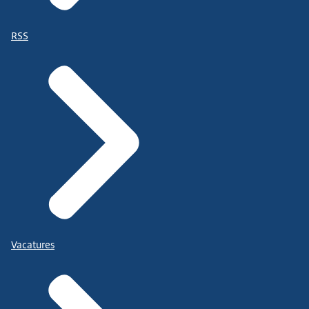
RSS
Vacatures