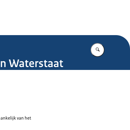
.nl
Vul in wat u z
en Waterstaat
hankelijk van het