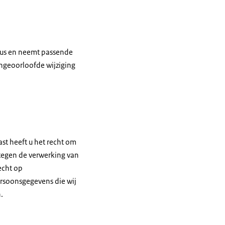
ieus en neemt passende
geoorloofde wijziging
ast heeft u het recht om
tegen de verwerking van
echt op
rsoonsgegevens die wij
.