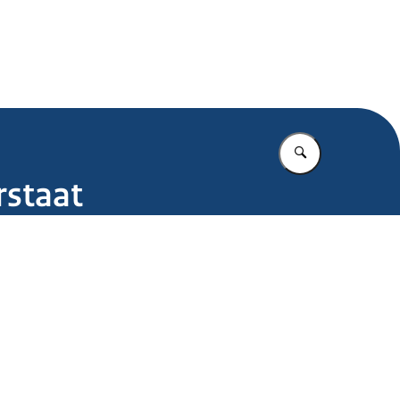
.nl
Vul in wat u z
rstaat