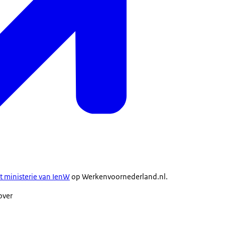
t ministerie van IenW
op Werkenvoornederland.nl.
 over