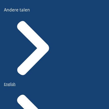
Andere talen
English