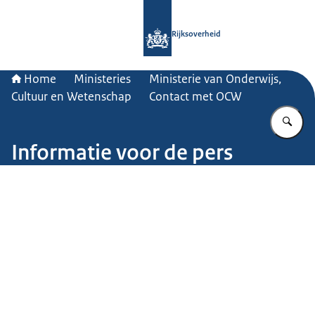
Naar de homepage van Rijksoverheid
Rijksoverheid
Home
Ministeries
Ministerie van Onderwijs,
Cultuur en Wetenschap
Contact met OCW
Vu
Informatie voor de pers
Beeld: © Getty Images