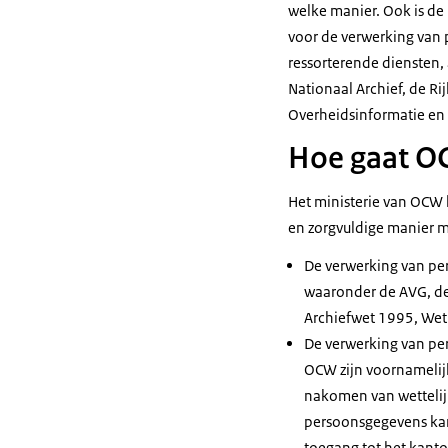
welke manier. Ook is de
voor de verwerking van
ressorterende diensten,
Nationaal Archief, de Ri
Overheidsinformatie en 
Hoe gaat O
Het ministerie van OCW 
en zorgvuldige manier m
De verwerking van pe
waaronder de AVG, de
Archiefwet 1995, Wet 
De verwerking van per
OCW zijn voornamelijk
nakomen van wettelij
persoonsgegevens kan 
toegang tot het kant