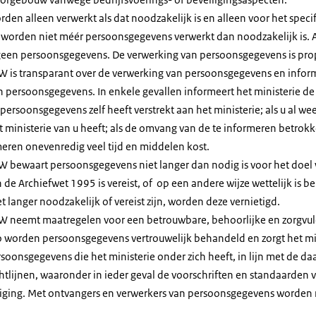
en alleen verwerkt als dat noodzakelijk is en alleen voor het speci
worden niet méér persoonsgegevens verwerkt dan noodzakelijk is. Al
geen persoonsgegevens. De verwerking van persoonsgegevens is propo
CW is transparant over de verwerking van persoonsgegevens en info
 persoonsgegevens. In enkele gevallen informeert het ministerie d
e persoonsgegevens zelf heeft verstrekt aan het ministerie; als u al we
ministerie van u heeft; als de omvang van de te informeren betrokk
meren onevenredig veel tijd en middelen kost.
W bewaart persoonsgegevens niet langer dan nodig is voor het doel
 de Archiefwet 1995 is vereist, of op een andere wijze wettelijk is be
 langer noodzakelijk of vereist zijn, worden deze vernietigd.
CW neemt maatregelen voor een betrouwbare, behoorlijke en zorgv
 worden persoonsgegevens vertrouwelijk behandeld en zorgt het mi
rsoonsgegevens die het ministerie onder zich heeft, in lijn met de d
ichtlijnen, waaronder in ieder geval de voorschriften en standaarden 
liging. Met ontvangers en verwerkers van persoonsgegevens worden