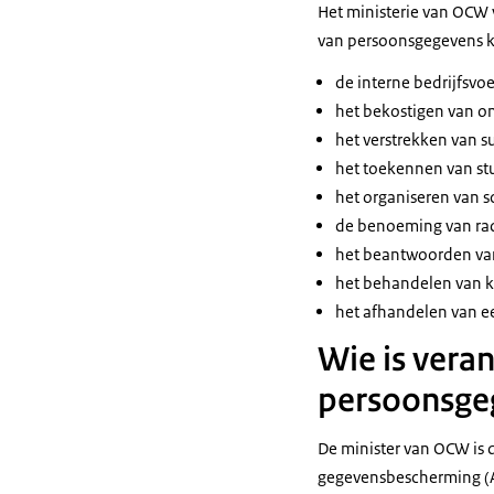
Het ministerie van OCW 
van persoonsgegevens ka
de interne bedrijfsvoe
het bekostigen van on
het verstrekken van su
het toekennen van stu
het organiseren van s
de benoeming van rad
het beantwoorden van
het behandelen van k
het afhandelen van e
Wie is vera
persoonsge
De minister van OCW is 
gegevensbescherming (AV