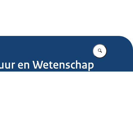
.nl
Vul in wat u z
ltuur en Wetenschap