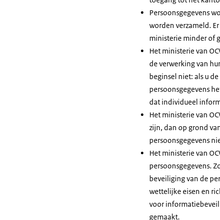
Persoonsgegevens word
worden verzameld. Er 
ministerie minder of 
Het ministerie van O
de verwerking van hun
beginsel niet: als u d
persoonsgegevens het 
dat individueel infor
Het ministerie van OC
zijn, dan op grond van
persoonsgegevens niet
Het ministerie van O
persoonsgegevens. Zo
beveiliging van de pe
wettelijke eisen en r
voor informatiebevei
gemaakt.