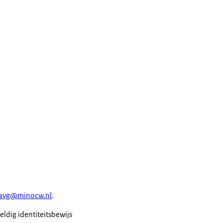
savg@minocw.nl
.
eldig identiteitsbewijs