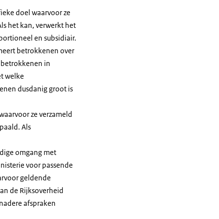
fieke doel waarvoor ze
s het kan, verwerkt het
rtioneel en subsidiair.
rmeert betrokkenen over
e betrokkenen in
et welke
enen dusdanig groot is
 waarvoor ze verzameld
paald. Als
uldige omgang met
nisterie voor passende
aarvoor geldende
van de Rijksoverheid
 nadere afspraken