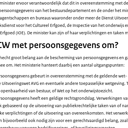
 minister ervoor verantwoordelijk dat dit in overeenstemming met de
 persoonsgegevens van het bestuursdepartement en de onder het mi
 agentschappen en bureaus waaronder onder meer de Dienst Uitvoer
jksdienst voor het Cultureel Erfgoed, de Inspectie van het onderwijs e
Erfgoed (IOE). De minister kan zijn of haar verplichtingen en taken
CW met persoonsgegevens om?
hecht groot belang aan de bescherming van persoonsgegevens en gaa
ee om. Het ministerie hanteert daarbij een aantal uitgangspunten:
rsoonsgegevens gebeurt in overeenstemming met de geldende wet- 
 Uitvoeringswet AVG en eventuele andere toepasselijke wetgeving. 
openbaarheid van bestuur, of Wet op het onderwijstoezicht.
soonsgegevens heeft een geldige rechtsgrondslag. Verwerkingen van
 gebaseerd op de uitvoering van publiekrechtelijke taken van of nam
ke verplichtingen of de uitvoering van overeenkomsten. Het verwer
bijvoorbeeld ook nodig zijn voor een gerechtvaardigd belang, zoals
oorgebouw vanwege bedrijfsvoerings- of beveiligingsaspecten.