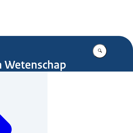
.nl
Vul in wat u z
en Wetenschap