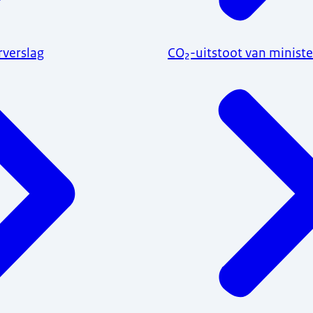
rverslag
CO₂-uitstoot van minist