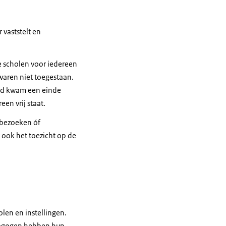
 vaststelt en
 scholen voor iedereen
waren niet toegestaan.
rijd kwam een einde
en vrij staat.
 bezoeken óf
r ook het toezicht op de
olen en instellingen.
dagogen hebben hun