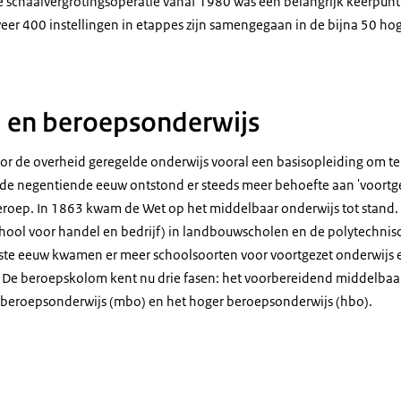
 De schaalvergrotingsoperatie vanaf 1980 was een belangrijk keerpun
er 400 instellingen in etappes zijn samengegaan in de bijna 50 ho
 en beroepsonderwijs
or de overheid geregelde onderwijs vooral een basisopleiding om te l
 de negentiende eeuw ontstond er steeds meer behoefte aan 'voortge
roep. In 1863 kwam de Wet op het middelbaar onderwijs tot stand.
hool voor handel en bedrijf) in landbouwscholen en de polytechnis
igste eeuw kwamen er meer schoolsoorten voor voortgezet onderwijs 
. De beroepskolom kent nu drie fasen: het voorbereidend middelba
 beroepsonderwijs (mbo) en het hoger beroepsonderwijs (hbo).