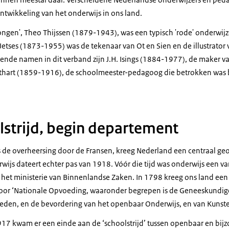
ntwikkeling van het onderwijs in ons land.
jongen', Theo Thijssen (1879-1943), was een typisch 'rode' onderwij
etses (1873-1955) was de tekenaar van Ot en Sien en de illustrator v
nde namen in dit verband zijn J.H. Isings (1884-1977), de maker 
gthart (1859-1916), de schoolmeester-pedagoog die betrokken was b
lstrijd, begin departement
 de overheersing door de Fransen, kreeg Nederland een centraal ge
wijs dateert echter pas van 1918. Vóór die tijd was onderwijs een v
het ministerie van Binnenlandse Zaken. In 1798 kreeg ons land ee
oor ‘Nationale Opvoeding, waaronder begrepen is de Geneeskundige
Zeden, en de bevordering van het openbaar Onderwijs, en van Kuns
7 kwam er een einde aan de ‘schoolstrijd’ tussen openbaar en bijz