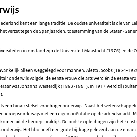
rwijs
ederland kent een lange traditie. De oudste universiteit is die van Le
 het verzet tegen de Spanjaarden, toestemming van de Staten-Genera
ersiteiten in ons land zijn de Universiteit Maastricht (1976) en de O
nvankelijk alleen weggelegd voor mannen. Aletta Jacobs (1854-1929
itair onderwijs volgde, de eerste vrouw die arts werd én de eerste 
leraar was Johanna Westerdijk (1883-1961). In 1917 werd zij (buit
t.
 een binair stelsel voor hoger onderwijs. Naast het wetenschappelij
r beroepsonderwijs met een eigen oriëntatie op de arbeidsmarkt. 
ekomen uit de beroepspraktijk. De oudste opleidingen zijn het kunst
sonderwijs. Het hbo heeft een grote bijdrage geleverd aan de eman