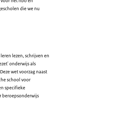
t voor het hbo en
gescholen die we nu
eren lezen, schrijven en
zet' onderwijs als
 Deze wet voorzag naast
che school voor
en specifieke
ar beroepsonderwijs