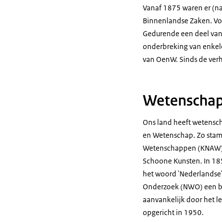
Vanaf 1875 waren er (na
Binnenlandse Zaken. Voor
Gedurende een deel van 
onderbreking van enkele
van OenW. Sinds de verh
Wetenscha
Ons land heeft wetenscha
en Wetenschap. Zo stamt
Wetenschappen (KNAW) is
Schoone Kunsten. In 18
het woord 'Nederlandse
Onderzoek (NWO) een bel
aanvankelijk door het l
opgericht in 1950.