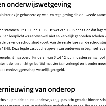
n onderwijswetgeving
ministerie zijn gebaseerd op wet- en regelgeving die de Tweede Kamer
ten stammen uit 1801 en 1803. De wet van 1806 bepaalde dat lagere
n. Een leerplicht was er evenwel niet en kerkelijk gebonden scholen 
m de bekende schoolstrijd voort. Aan de eerste fase van de schoolst
1848. Deze legde vast dat het geven van onderwijs in beginsel iedere
 leerplicht ingevoerd. Kinderen van 6 tot 12 jaar moesten een school
ter is de leerplichtige leeftijd met vier jaar verlengd en is onder mee
n de medezeggenschap wettelijk geregeld.
ernieuwing van onderop
echts hulpmiddelen. Het onderwijs krijgt pas echt gestalte binnen sch
nnen meestal daar. Verscheidene Nederlandse onderwijzers en pe