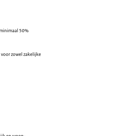
r minimaal 50%
voor zowel zakelijke
lijk en woon-