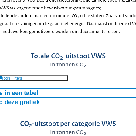
et VWS via zogenoemde bewustwordingscampagnes;
hillende andere manier om minder CO₂ uit te stoten. Zoals het ver
igitaal ook zuiniger om te gaan met energie. Daarnaast onderzoekt 
 medewerkers gemotiveerd worden om duurzamer te reizen.
Totale CO₂-uitstoot VWS
In tonnen CO₂
Toon Filters
 in een tabel
 deze grafiek
O2-uitstoot
-bestand
CO₂-uitstoot per categorie VWS
In tonnen CO₂