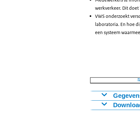
werkverkeer. Dit do
VWS onderzoekt versc
laboratoria. En hoe d
een systeem waarmee
Gegevens
Download
Totale C
2019
15625
Figuur als PNG
2020
11647
Download CSV
2021
10589
2022
11726