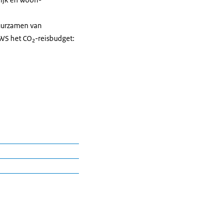
duurzamen van
VWS het CO₂-reisbudget: