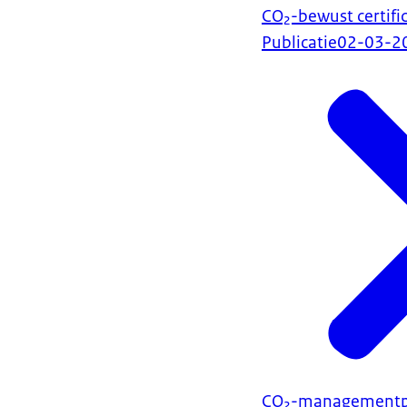
CO₂-bewust certifi
Publicatie
02-03-2
CO₂-managementp