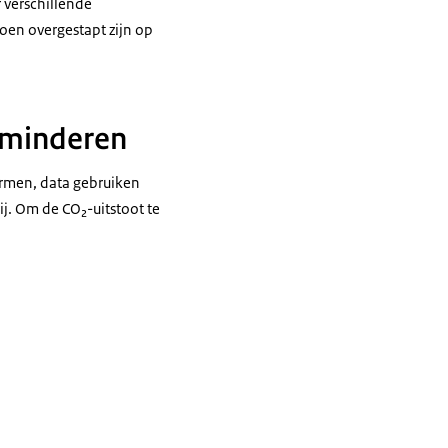
 verschillende
oen overgestapt zijn op
erminderen
armen, data gebruiken
j. Om de CO₂-uitstoot te