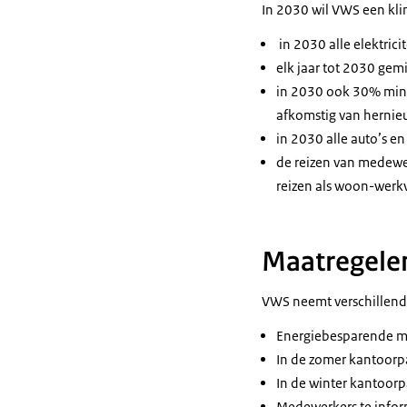
In 2030 wil VWS een klim
in 2030 alle elektric
elk jaar tot 2030 ge
in 2030 ook 30% min
afkomstig van herni
in 2030 alle auto’s en
de reizen van medewe
reizen als woon-werkv
Maatregelen
VWS neemt verschillende
Energiebesparende ma
In de zomer kantoorp
In de winter kantoo
Medewerkers te infor