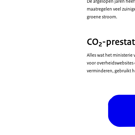
De afgelopen jaren heef
a
maatregelen veel zuinig
S
groene stroom.
DU
C
CO₂-prestat
Gezondh
R
Alles wat het ministeri
NL Sp
voor overheidswebsites 
Dienst testen 
verminderen, gebruikt h