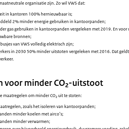
aatneutrale organisatie zijn. Zo wil VWS dat:
iteit in kantoren 100% hernieuwbaar is;
middeld 2% minder energie gebruiken in kantoorpanden;
der gas gebruiken in kantoorpanden vergeleken met 2019. En voo
euwbare bronnen;
 busjes van VWS volledig elektrisch zijn;
rkers in 2030 50% minder uitstoten vergeleken met 2016. Dat geldt 
erkeer.
 voor minder CO₂-uitstoot
 maatregelen om minder CO₂ uit te stoten:
atregelen, zoals het isoleren van kantoorpanden;
anden minder koelen met airco’s;
rpanden minder verwarmen;
meren over bijvoorbeeld energieverbruik, duurzamere voeding, zake