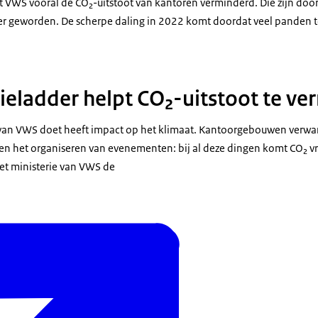
t VWS vooral de CO₂-uitstoot van kantoren verminderd. Die zijn door
CBG
307
141
69
115
96
131
er geworden. De scherpe daling in 2022 komt doordat veel panden t
CP
167
136
102
114
102
12
S-I
88
43
36
22
17
31
CMO
2
1
0
0
31
19
ieladder helpt CO₂-uitstoot te v
eidsraad
3
54
52
48
34
2
VS
6
4
1
1
26
2
e van VWS doet heeft impact op het klimaat. Kantoorgebouwen verw
ortraad
1
0
0
0
6
1
en het organiseren van evenementen: bij al deze dingen komt CO₂ vri
(alleen in 2021)
18
et ministerie van VWS de