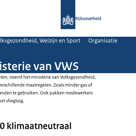
Naar de homepage van Rijksoverheid
Rijksoverheid
olksgezondheid, Welzijn en Sport
Organisatie
isterie van VWS
oten, neemt het ministerie van Volksgezondheid,
verschillende maatregelen. Zoals minder gas of
rpanden te gebruiken. Ook pakken medewerkers
et vliegtuig.
30 klimaatneutraal