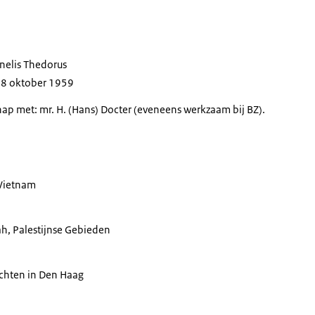
rnelis Thedorus
8 oktober 1959
hap met: mr. H. (Hans) Docter (eveneens werkzaam bij BZ).
 Vietnam
h, Palestijnse Gebieden
hten in Den Haag