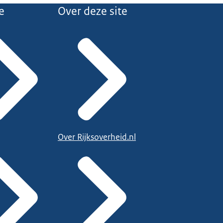
e
Over deze site
Over Rijksoverheid.nl