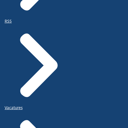
RSS
Vacatures