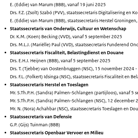
E. (Eddie) van Marum (BBB), vanaf 19 juni 2025
Drs. F.Z. (Zsolt) Szabó (PVV), staatssecretaris Digitalisering en K
E. (Eddie) van Marum (BBB), staatssecretaris Herstel Groningen, 
Staatssecretaris van Onderwijs, Cultuur en Wetenschap
Dr. K.M. (Koen) Becking (VVD), vanaf 5 september 2025
Drs. M.L.J. (Mariëlle) Paul (VVD), staatssecretaris Funderend O
Staatssecretaris Fiscaliteit, Belastingdienst en Douane
Drs. E.H.J. Heijnen (BBB), vanaf 5 september 2025
Drs. T. (Tjebbe) van Oostenbruggen (NSC), 15 november 2024 -
Drs. F.L. (Folkert) Idsinga (NSC), staatssecretaris Fiscaliteit en
Staatssecretaris Herstel en Toeslagen
Mr. S.Th.P.H. (Sandra) Palmen-Schlangen (partijloos), vanaf 5
Mr. S.Th.P.H. (Sandra) Palmen-Schlangen (NSC), 12 december 
Mr. N. (Nora) Achahbar (NSC), staatssecretaris Toeslagen en D
Staatssecretaris van Defensie
G.P. (Gijs) Tuinman (BBB)
Staatssecretaris Openbaar Vervoer en Milieu