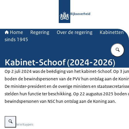
Naar de homepage van Rijksoverheid
Rijksoverheid
Home
Regering
Over de regering
Kabinetten
sinds 1945
Vu
Kabinet-Schoof (2024-2026)
Op 2 juli 2024 was de beëdiging van het kabinet-Schoof. Op 3 ju
boden de bewindspersonen van de PVV hun ontslag aan de Konin
De minister-president en de overige ministers en staatssecretariss
stelden hun functie ter beschikking. Op 22 augustus 2025 boden
bewindspersonen van NSC hun ontslag aan de Koning aan.
Vergroot afbeelding Presentatie van het kabinet-Schoof op de trappen van
Beeld: Valerie Kuypers