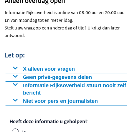
Alleen overdag open
Informatie Rijksoverheid is online van 08.00 uur en 20.00 uur.
En van maandag tot en met vrijdag.
Stelt u uw vraag op een andere dag of tijd? U krijgt dan later
antwoord.
Let op:
X alleen voor vragen
Heeft u een idee voor de Rijksoverheid? Of een mening
Geen privé-gegevens delen
over de regels?
Deel via X nooit uw BSN (burgerservicenummer).
Informatie Rijksoverheid stuurt nooit zelf
Of andere persoonlijke gegevens.
bericht
Via X krijgt u geen antwoord op meningen.
U krijgt alleen een antwoord als u zelf iets stuurt.
Niet voor pers en journalisten
De medewerkers kunnen niet bij uw gegevens. En
Wel
via een e-mail
of
aan de telefoon
.
Medewerkers van Informatie Rijksoverheid sturen nooit
X is niet voor vragen van de pers. Of woordvoering.
daarom geen persoonlijke informatie opzoeken.
als eerste een bericht.
Bent u journalist? Kijk bij
informatie voor de pers
.
Heeft deze informatie u geholpen?
Krijgt u zomaar een bericht van de Rijksoverheid via X?