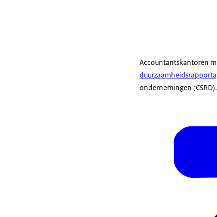
Accountantskantoren m
duurzaamheidsrapportag
ondernemingen (CSRD). H