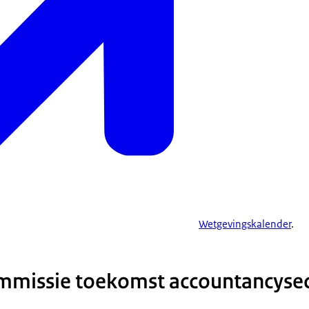
Wetgevingskalender
.
missie toekomst accountancysect