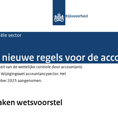
Naar de homepage van Rijksoverheid
Rijksoverheid
iële sector
 nieuwe regels voor de ac
teit van de wettelijke controle door accountants
e Wijzigingswet accountancysector. Het
ktober 2025 aangenomen.
aken wetsvoorstel