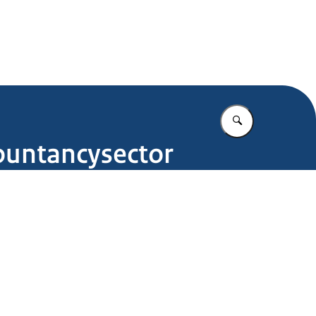
.nl
Vul in wat u z
countancysector