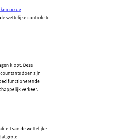
aken op de
de wettelijke controle te
ngen klopt. Deze
ccountants doen zijn
goed functionerende
chappelijk verkeer.
iteit van de wettelijke
dat grote