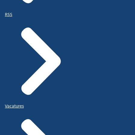
RSS
Vacatures