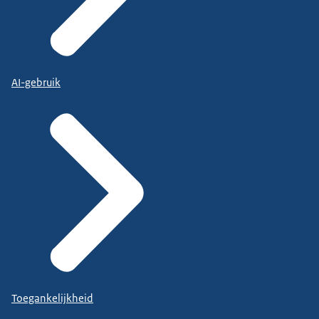
AI-gebruik
Toegankelijkheid