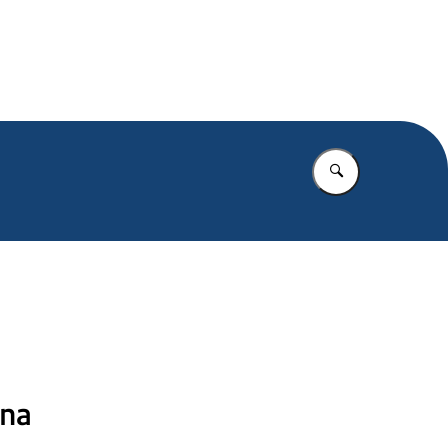
.nl
Vul in wat u z
 na