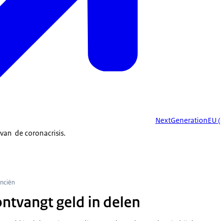
NextGenerationEU (
van de coronacrisis.
efinancierd door de Europese Unie
anciën
ntvangt geld in delen