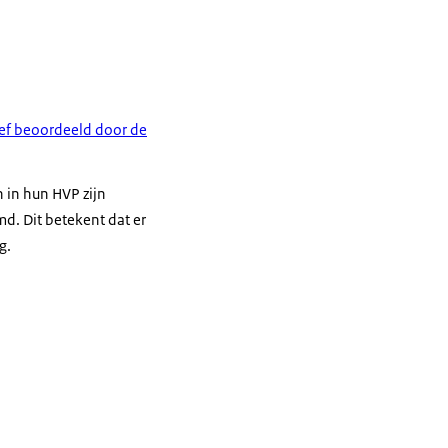
ief beoordeeld door de
 in hun HVP zijn
md. Dit betekent dat er
g.