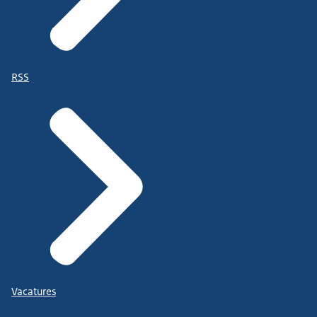
RSS
Vacatures