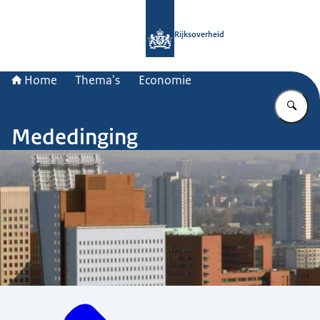
Naar de homepage van Rijksoverheid
Rijksoverheid
Home
Thema's
Economie
Vu
Mededinging
Menu