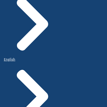
English