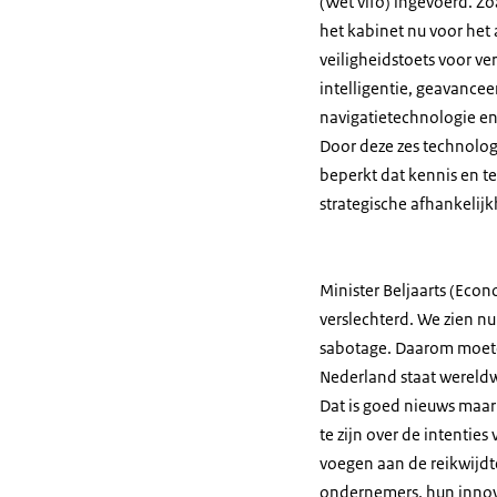
(Wet vifo) ingevoerd. Z
het kabinet nu voor het 
veiligheidstoets voor ver
intelligentie, geavance
navigatietechnologie en
Door deze zes technologi
beperkt dat kennis en te
strategische afhankelij
Minister Beljaarts (Econ
verslechterd. We zien nu
sabotage. Daarom moeten
Nederland staat wereld
Dat is goed nieuws maa
te zijn over de intentie
voegen aan de reikwijdt
ondernemers, hun innov