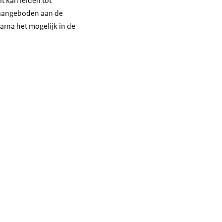
t kan leiden tot
g aangeboden aan de
arna het mogelijk in de