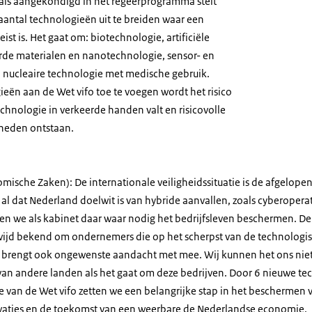
oals aangekondigd in het regeerprogramma stelt
aantal technologieën uit te breiden waar een
eist is. Het gaat om: biotechnologie, artificiële
erde materialen en nanotechnologie, sensor- en
 nucleaire technologie met medische gebruik.
eën aan de Wet vifo toe te voegen wordt het risico
chnologie in verkeerde handen valt en risicovolle
kheden ontstaan.
omische Zaken): De internationale veiligheidssituatie is de afgelop
 al dat Nederland doelwit is van hybride aanvallen, zoals cyberopera
 we als kabinet daar waar nodig het bedrijfsleven beschermen. De 
wijd bekend om ondernemers die op het scherpst van de technologi
r brengt ook ongewenste aandacht met mee. Wij kunnen het ons nie
s van andere landen als het gaat om deze bedrijven. Door 6 nieuwe te
e van de Wet vifo zetten we een belangrijke stap in het beschermen
aties en de toekomst van een weerbare de Nederlandse economie.