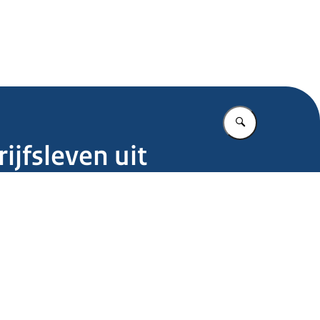
.nl
Vul in wat u z
ijfsleven uit