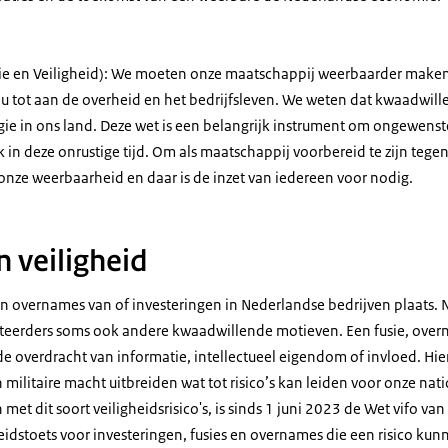
itie en Veiligheid): We moeten onze maatschappij weerbaarder make
idu tot aan de overheid en het bedrijfsleven. We weten dat kwaadwil
gie in ons land. Deze wet is een belangrijk instrument om ongewenst
k in deze onrustige tijd. Om als maatschappij voorbereid te zijn tegen
ze weerbaarheid en daar is de inzet van iedereen voor nodig.
 veiligheid
 en overnames van of investeringen in Nederlandse bedrijven plaats
teerders soms ook andere kwaadwillende motieven. Een fusie, overn
 de overdracht van informatie, intellectueel eigendom of invloed. Hi
n militaire macht uitbreiden wat tot risico’s kan leiden voor onze nat
et dit soort veiligheidsrisico's, is sinds 1 juni 2023 de Wet vifo van
heidstoets voor investeringen, fusies en overnames die een risico ku