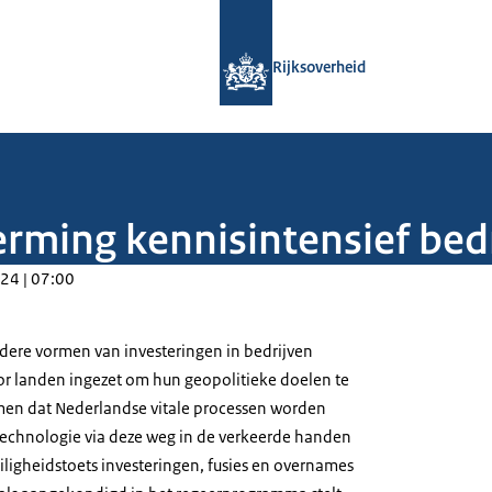
Naar de homepage van Rijksoverheid
Rijksoverheid
rming kennisintensief bedr
24 | 07:00
dere vormen van investeringen in bedrijven
r landen ingezet om hun geopolitieke doelen te
en dat Nederlandse vitale processen worden
 technologie via deze weg in de verkeerde handen
eiligheidstoets investeringen, fusies en overnames