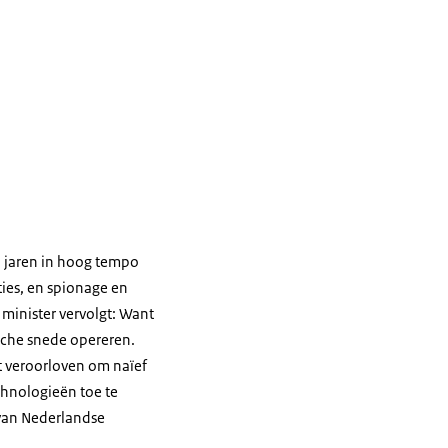
en jaren in hoog tempo
ties, en spionage en
minister vervolgt: Want
sche snede opereren.
t veroorloven om naïef
chnologieën toe te
 van Nederlandse