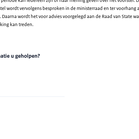
 periode kan iedereen zijn of haar mening geven over het voorstel. Di
tel wordt vervolgens besproken in de ministerraad en ter voorhan
 Daarna wordt het voor advies voorgelegd aan de Raad van State wa
rking kan treden.
matie u geholpen?