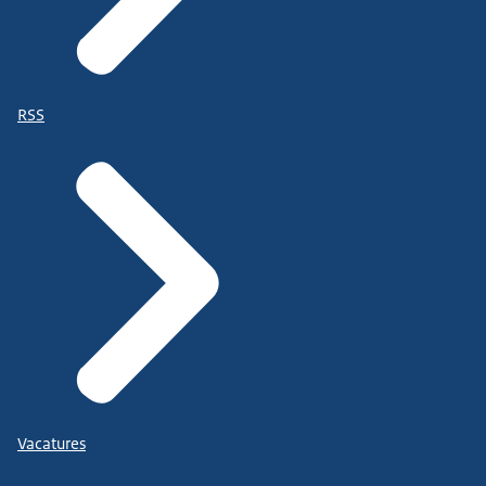
RSS
Vacatures