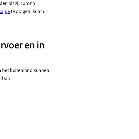
en als zij corona
apje
te dragen, kunt u
rvoer en in
In het buitenland kunnen
d via