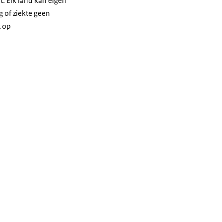
. Elk land kan eigen
g of ziekte geen
t op