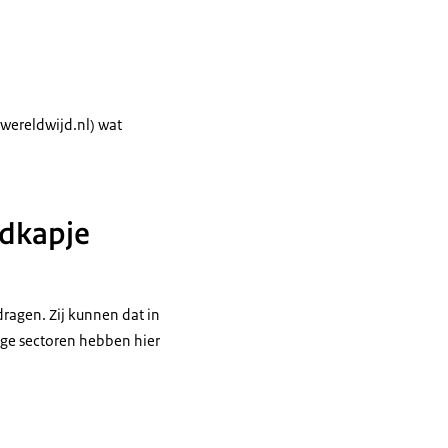
wereldwijd.nl) wat
ndkapje
agen. Zij kunnen dat in
ige sectoren hebben hier