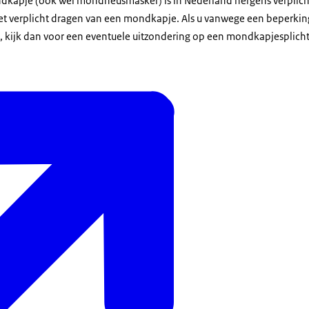
kapje (ook wel mondneusmasker) is in Nederland nergens verplicht
 het verplicht dragen van een mondkapje. Als u vanwege een beperkin
 kijk dan voor een eventuele uitzondering op een mondkapjesplich