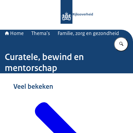
Naar de homepage van Rijksoverheid
Rijksoverheid
Home
Thema's
Familie, zorg en gezondheid
Vu
Curatele, bewind en
mentorschap
Beeld: © Nationale Beeldbank / Angeline Swinkels fotografie
Veel bekeken