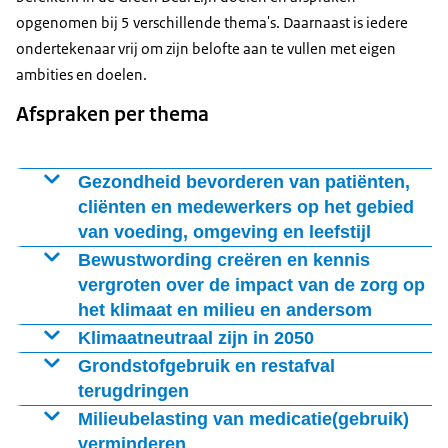
opgenomen bij 5 verschillende thema's. Daarnaast is iedere
ondertekenaar vrij om zijn belofte aan te vullen met eigen
ambities en doelen.
Afspraken per thema
Gezondheid bevorderen van patiënten,
cliënten en medewerkers op het gebied
van voeding, omgeving en leefstijl
Om de fysieke en mentale gezondheid van mensen te
Bewustwording creëren en kennis
verbeteren, is onder meer afgesproken dat
vergroten over de impact van de zorg op
het klimaat en milieu en andersom
zorgorganisaties en overheid:
Professionals in de zorg moeten goed weten wat de
Klimaatneutraal zijn in 2050
gezondere, plantaardige en duurzamere voeding
relatie is tussen menselijk handelen, klimaat, milieu en
In 2050 wil de zorgsector klimaatneutraal werken. De
Grondstofgebruik en restafval
voor patiënten, cliënten en zorgmedewerkers
gezondheid. Om dat onder meer voor elkaar te krijgen:
Green Deal Duurzame Zorg bevat afspraken om dit doel
terugdringen
stimuleren;
te bereiken. Een van de afspraken is dat de zorgsector
De zorg verbruikt veel materialen, hulp- en
Milieubelasting van medicatie(gebruik)
nieuwe kennis en ervaring over een gezondheid
draagt de zorg actief bij aan het maatschappelijke
toewerkt naar gemiddeld 30% minder CO₂-uitstoot
beschermingsmiddelen en grondstoffen. De zorgsector
verminderen