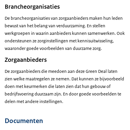
Brancheorganisaties
De brancheorganisaties van zorgaanbieders maken hun leden
bewust van het belang van verduurzaming. En stellen
werkgroepen in waarin aanbieders kunnen samenwerken. Ook
ondersteunen ze zorginstellingen met kennisuitwisseling,
waaronder goede voorbeelden van duurzame zorg.
Zorgaanbieders
De zorgaanbieders die meedoen aan deze Green Deal laten
zien welke maatregelen ze nemen. Dat kunnen ze bijvoorbeeld
routekaarten Care en Cure 2025 staat hoe
doen met keurmerken die laten zien dat hun gebouw of
zorgorganisaties hun vastgoed kunnen verduurzamen
.
bedrijfsvoering duurzaam zijn. En door goede voorbeelden te
delen met andere instellingen.
Documenten
Ketenaanpak medicijnresten uit water
voortzetten.