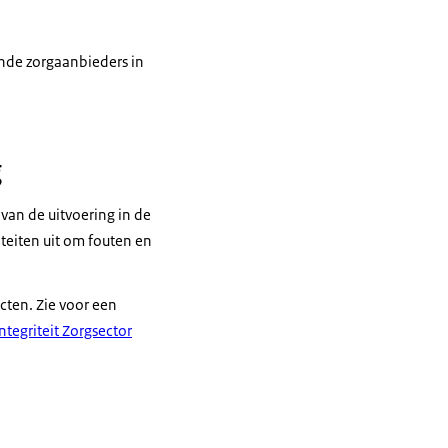
ende zorgaanbieders in
g
 van de uitvoering in de
iteiten uit om fouten en
ecten. Zie voor een
ntegriteit Zorgsector