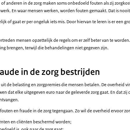
of anderen in de zorg maken soms onbedoeld fouten als zij zorgkos
werk. En waar mensen werken, worden fouten gemaakt. Dat is nooit
ijk of gaat er per ongeluk iets mis. Door hiervan te leren is er een gr
rtreden mensen opzettelijk de regels om er zelf beter van te worden
ng brengen, terwijl die behandelingen niet gegeven zijn.
aude in de zorg bestrijden
t uit de belasting en zorgpremies die mensen betalen. De overheid v
n dat elke uitgegeven euro naar de geleverde zorg gaat. En dat zij 
ontvangen.
fouten en fraude in de zorg tegengaan. Zo wil de overheid ervoor zo
ënten en cliënten beschermd worden;
bedoeld is, ook naar de zorg gaat;