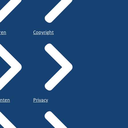
ren
Copyright
nten
Privacy