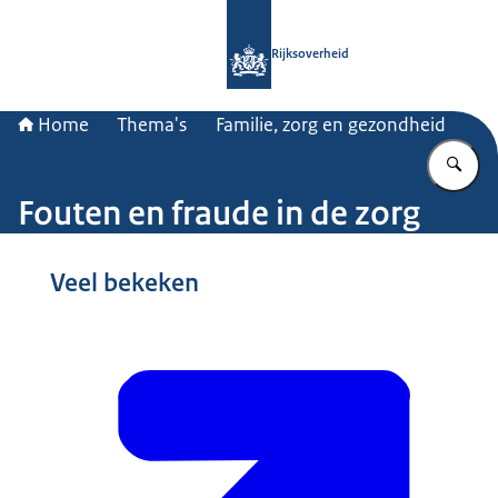
Naar de homepage van Rijksoverheid
Rijksoverheid
Home
Thema's
Familie, zorg en gezondheid
Vu
Fouten en fraude in de zorg
Beeld: © ANP / Marcel Berendsen
Veel bekeken