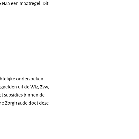
e NZa een maatregel. Dit
chtelijke onderzoeken
rggelden uit de Wlz, Zvw,
t subsidies binnen de
he Zorgfraude doet deze