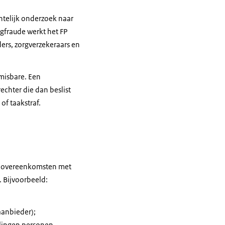
htelijk onderzoek naar
rgfraude werkt het FP
ers, zorgverzekeraars en
nmisbare. Een
rechter die dan beslist
of taakstraf.
en overeenkomsten met
 Bijvoorbeeld:
aanbieder);
ellingen personen