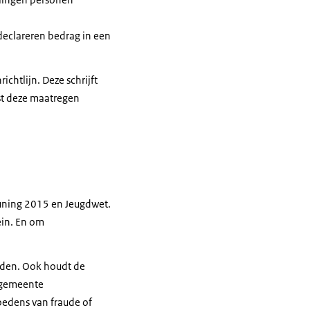
declareren bedrag in een
chtlijn. Deze schrijft
st deze maatregen
uning 2015 en Jeugdwet.
ein. En om
den. Ook houdt de
e gemeente
oedens van fraude of