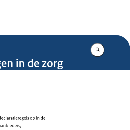
.nl
Vul in wat u z
en in de zorg
declaratieregels op in de
aanbieders,