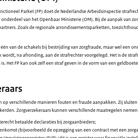
unctioneel Parket (FP) doet de Nederlandse Arbeidsinspectie strafrec
en onderdeel van het Openbaar Ministerie (OM). Bij de aanpak van zo
rtners. Zoals de regionale arrondissementsparketten, toezichthoud
is één van de schakels bij bestrijding van zorgfraude, maar wel een o
k wordt, na afronding, aan de strafrechter voorgelegd. Het is de straf
s is. Het FP kan ook zelf een straf geven in de vorm van een geldboete 
raars
 op verschillende manieren fouten en fraude aanpakken. Zij sluit
ekerden. Zorgverzekeraars kunnen verschillende maatregelen nemen.
erecht betaalde declaraties bij zorgaanbieders;
enkomst (bijvoorbeeld de opzegging van een contract met een zorg
ern Verwijzingenregister (EVR) (dit is een register waar financiële inst