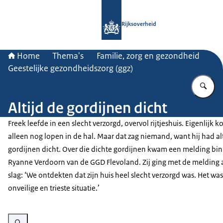
Naar de homepage van Rijksoverheid
Rijksoverheid
Home
Thema's
Familie, zorg en gezondheid
Geestelijke gezondheidszorg (ggz)
Vu
Altijd de gordijnen dicht
Freek leefde in een slecht verzorgd, overvol rijtjeshuis. Eigenlijk k
alleen nog lopen in de hal. Maar dat zag niemand, want hij had alt
gordijnen dicht. Over die dichte gordijnen kwam een melding bin
Ryanne Verdoorn van de GGD Flevoland. Zij ging met de melding 
slag: ‘We ontdekten dat zijn huis heel slecht verzorgd was. Het wa
onveilige en trieste situatie.’
Vergroot afbeelding Altijd de gordijnen dicht