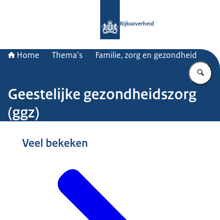
Naar de homepage van Rijksoverheid
Rijksoverheid
Home
Thema's
Familie, zorg en gezondheid
Vu
Geestelijke gezondheidszorg
(ggz)
Beeld: © Nationale Beeldbank / Sander van der Werf
Veel bekeken