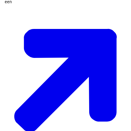
een
aanvraag voor een zorgmachtiging doen
bij de
officier van justitie. Bijvoorbeeld als een patiënt zich
verzet tegen medicatie. De officier van justitie kan
dan de procedure bij de rechter starten.
Ook anderen kunnen
zorgen over gedrag van
iemand met een psychische aandoening melden
. De