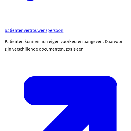
gemeente kijkt dan wat iemand nodig heeft en kan
zo nodig een melding doen bij de officier van justitie.
vragen om een crisismaatregel te nemen
Degene met de psychische aandoening krijgt een
. De dreiging is
dan zo groot dat er geen tijd is om de procedure voor
melding dat de officier van justitie een
patiëntenvertrouwenspersoon
.
een zorgmachtiging te volgen.
zorgmachtiging voorbereidt.
De rechter beslist uiteindelijk of iemand gedwongen
Patiënten kunnen hun eigen voorkeuren aangeven. Daarvoor
Als iemand meteen zorg nodig heeft, maar dat weigert,
zorg krijgt en voor hoe lang. Dat is de 1e keer
zijn verschillende documenten, zoals een
dan moet een psychiater de persoon onderzoeken.
maximaal 6 maanden. Volgende keren kan dat
Verklaart de psychiater vervolgens dat zorg nodig is?
langer zijn, tot maximaal 2 jaar.
Dan moet de burgemeester of een bevoegde
wethouder binnen 18 uur beslissen of er verplichte zorg
komt. Dat heet een crisismaatregel. Een crisismaatregel
duurt maximaal 3 dagen. Verlengen kan alleen via de
rechter.