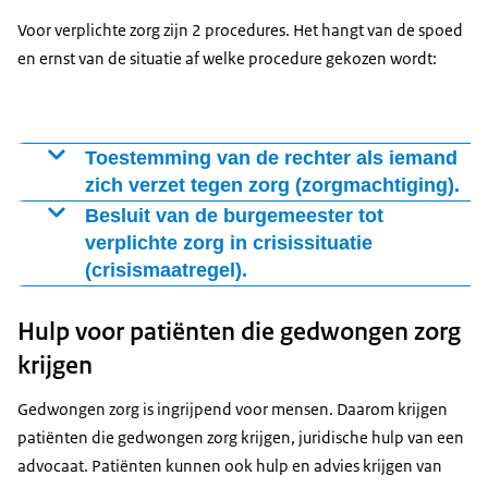
Voor verplichte zorg zijn 2 procedures. Het hangt van de spoed
en ernst van de situatie af welke procedure gekozen wordt:
Toestemming van de rechter als iemand
zich verzet tegen zorg (zorgmachtiging).
Zorgaanbieders, zoals een psychiater, kunnen een
Besluit van de burgemeester tot
verplichte zorg in crisissituatie
(crisismaatregel).
Vormt iemand met een psychische aandoening een
Hulp voor patiënten die gedwongen zorg
direct gevaar? Bijvoorbeeld omdat de persoon agressief
wordt door een psychose? Dan kan de politie, de
krijgen
gemeente of een zorgaanbieder, bijvoorbeeld een
Gedwongen zorg is ingrijpend voor mensen. Daarom krijgen
huisarts of de ggz-crisisdienst, ingrijpen. Zij kunnen de
patiënten die gedwongen zorg krijgen, juridische hulp van een
burgemeester
advocaat. Patiënten kunnen ook hulp en advies krijgen van