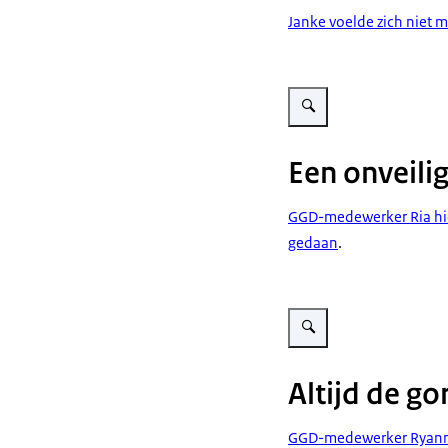
Janke voelde zich niet m
Vergroot afbeelding Een onv
Een onveilig
GGD-medewerker Ria hielp
gedaan
.
Vergroot afbeelding Altijd d
Altijd de go
GGD-medewerker Ryanne 