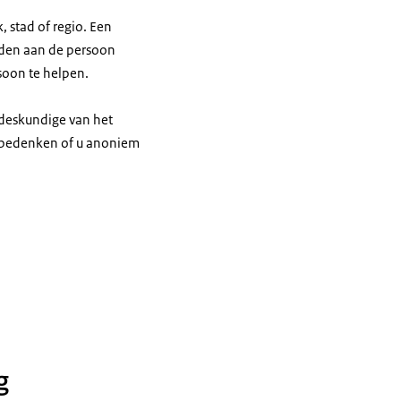
 stad of regio. Een
oden aan de persoon
soon te helpen.
 deskundige van het
e bedenken of u anoniem
g