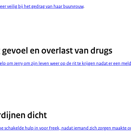
eer veilig bij het gedrag van haar buurvrouw
.
eilig gevoel en overlast van drugs
 gevoel en overlast van drugs
 om Jerry om zijn leven weer op de rit te krijgen nadat er een
meld
e gordijnen dicht
rdijnen dicht
schakelde hulp in voor Freek, nadat iemand zich zorgen maakte o