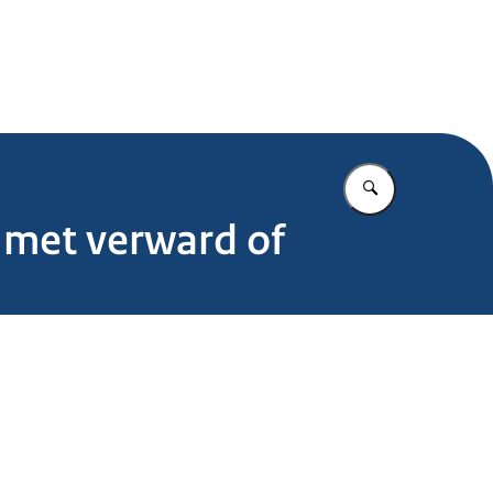
.nl
Vul in wat u z
 met verward of