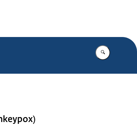
.nl
Vul in wat u z
nkeypox)