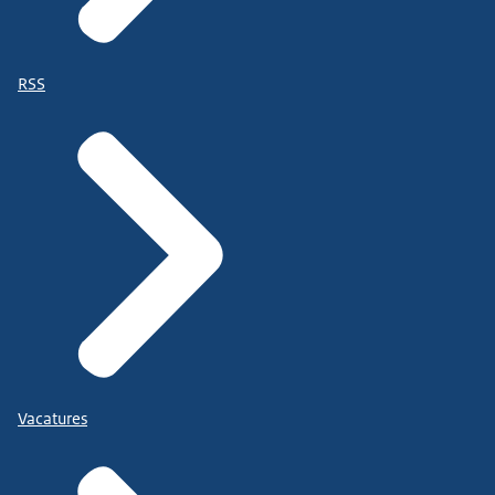
RSS
Vacatures